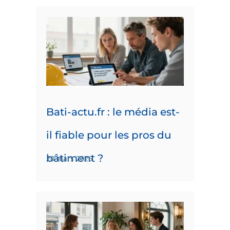
Bati-actu.fr : le média est-
il fiable pour les pros du
bâtiment ?
20 mars 2026