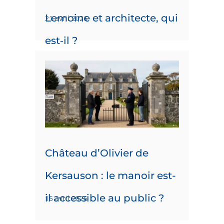
Lemoine et architecte, qui
21 avril 2026
est‑il ?
Château d’Olivier de
Kersauson : le manoir est-
il accessible au public ?
15 avril 2026