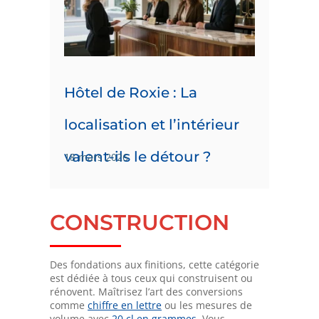
Hôtel de Roxie : La
localisation et l’intérieur
valent-ils le détour ?
18 mars 2026
CONSTRUCTION
Des fondations aux finitions, cette catégorie
est dédiée à tous ceux qui construisent ou
rénovent. Maîtrisez l’art des conversions
comme
chiffre en lettre
ou les mesures de
volume avec
20 cl en grammes
. Vous