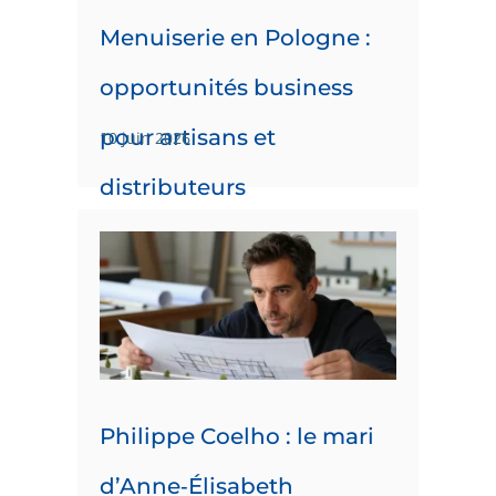
Menuiserie en Pologne :
opportunités business
pour artisans et
10 juin 2026
distributeurs
Philippe Coelho : le mari
d’Anne‑Élisabeth