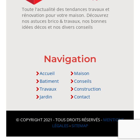
Toute l'actualité des tendances travaux et
rénovation pour votre maison. Découvrez
nos astuces brico & travaux, nos bonnes
idées décos et nos divers conseils
Navigation
Accueil
Maison
Batiment
Conseils
Travaux
Construction
Jardin
Contact
© COPYRIGHT 2021 - TOUS DROITS RÉSERVÉS -
MENTIONS
LÉGALES
-
SITEMAP