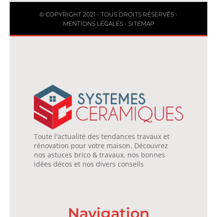
© COPYRIGHT 2021 - TOUS DROITS RÉSERVÉS -
MENTIONS LÉGALES
-
SITEMAP
Toute l'actualité des tendances travaux et
rénovation pour votre maison. Découvrez
nos astuces brico & travaux, nos bonnes
idées décos et nos divers conseils
Navigation