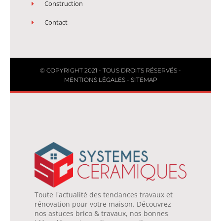
Construction
Contact
© COPYRIGHT 2021 - TOUS DROITS RÉSERVÉS -
MENTIONS LÉGALES
-
SITEMAP
Toute l'actualité des tendances travaux et
rénovation pour votre maison. Découvrez
nos astuces brico & travaux, nos bonnes