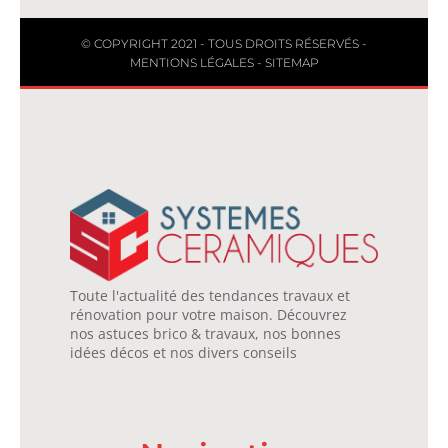
© COPYRIGHT 2021 - TOUS DROITS RÉSERVÉS -
MENTIONS LÉGALES
-
SITEMAP
Toute l'actualité des tendances travaux et
rénovation pour votre maison. Découvrez
nos astuces brico & travaux, nos bonnes
idées décos et nos divers conseils