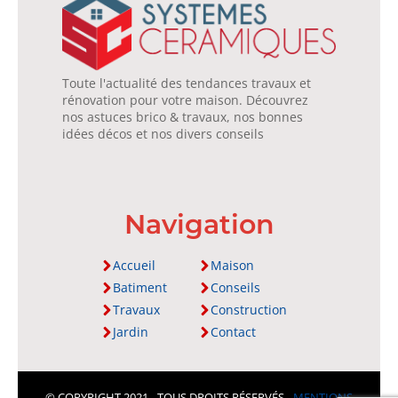
Toute l'actualité des tendances travaux et
rénovation pour votre maison. Découvrez
nos astuces brico & travaux, nos bonnes
idées décos et nos divers conseils
Navigation
Accueil
Maison
Batiment
Conseils
Travaux
Construction
Jardin
Contact
© COPYRIGHT 2021 - TOUS DROITS RÉSERVÉS -
MENTIONS