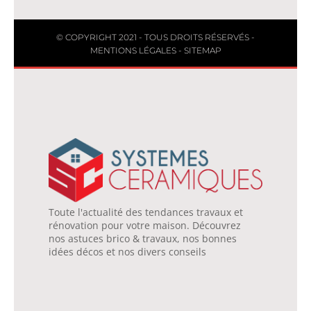
© COPYRIGHT 2021 - TOUS DROITS RÉSERVÉS -
MENTIONS LÉGALES
-
SITEMAP
Toute l'actualité des tendances travaux et
rénovation pour votre maison. Découvrez
nos astuces brico & travaux, nos bonnes
idées décos et nos divers conseils