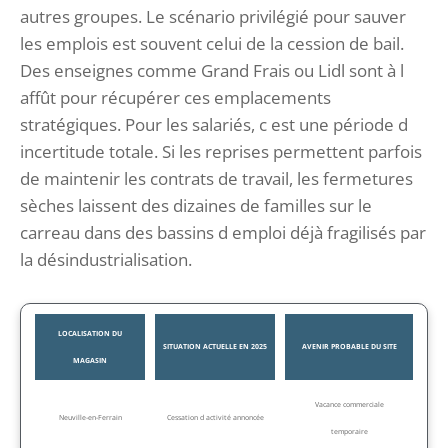
autres groupes. Le scénario privilégié pour sauver
les emplois est souvent celui de la cession de bail.
Des enseignes comme Grand Frais ou Lidl sont à l
affût pour récupérer ces emplacements
stratégiques. Pour les salariés, c est une période d
incertitude totale. Si les reprises permettent parfois
de maintenir les contrats de travail, les fermetures
sèches laissent des dizaines de familles sur le
carreau dans des bassins d emploi déjà fragilisés par
la désindustrialisation.
LOCALISATION DU
SITUATION ACTUELLE EN 2025
AVENIR PROBABLE DU SITE
MAGASIN
Vacance commerciale
Neuville-en-Ferrain
Cessation d activité annoncée
temporaire