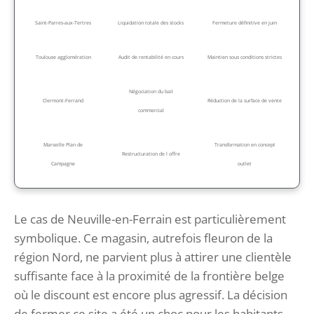
Saint-Parres-aux-Tertres
Liquidation totale des stocks
Fermeture définitive en juin
Toulouse agglomération
Audit de rentabilité en cours
Maintien sous conditions strictes
Négociation du bail
Clermont-Ferrand
Réduction de la surface de vente
commercial
Marseille Plan de
Transformation en concept
Restructuration de l offre
Campagne
outlet
Le cas de Neuville-en-Ferrain est particulièrement
symbolique. Ce magasin, autrefois fleuron de la
région Nord, ne parvient plus à attirer une clientèle
suffisante face à la proximité de la frontière belge
où le discount est encore plus agressif. La décision
de fermer ce site a été un choc pour les habitants,