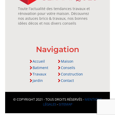
Toute l'actualité des tendances travaux et
rénovation pour votre maison. Découvrez
nos astuces brico & travaux, nos bonnes
idées décos et nos divers conseils
Navigation
Accueil
Maison
Batiment
Conseils
Travaux
Construction
Jardin
Contact
© COPYRIGHT 2021 - TOUS DROITS RÉSERVÉS -
MENTIONS
LÉGALES
-
SITEMAP