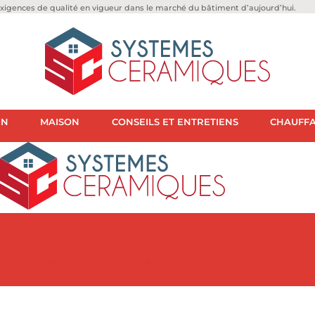
igences de qualité en vigueur dans le marché du bâtiment d’aujourd’hui.
IN
MAISON
CONSEILS ET ENTRETIENS
CHAUFFA
STRUCTION
JARDIN
MAISON
CONSEILS ET ENTRET