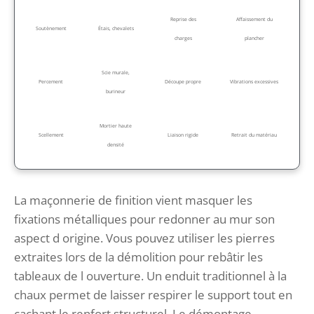
Reprise des
Affaissement du
Soutènement
Étais, chevalets
charges
plancher
Scie murale,
Percement
Découpe propre
Vibrations excessives
burineur
Mortier haute
Scellement
Liaison rigide
Retrait du matériau
densité
La maçonnerie de finition vient masquer les
fixations métalliques pour redonner au mur son
aspect d origine. Vous pouvez utiliser les pierres
extraites lors de la démolition pour rebâtir les
tableaux de l ouverture. Un enduit traditionnel à la
chaux permet de laisser respirer le support tout en
cachant le renfort structurel. Le démontage