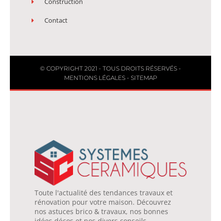
Construction
Contact
© COPYRIGHT 2021 - TOUS DROITS RÉSERVÉS -
MENTIONS LÉGALES
-
SITEMAP
Toute l'actualité des tendances travaux et
rénovation pour votre maison. Découvrez
nos astuces brico & travaux, nos bonnes
idées décos et nos divers conseils