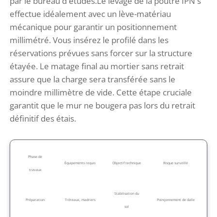
par le bureau d études.Le levage de la poutre IPN s
effectue idéalement avec un lève-matériau
mécanique pour garantir un positionnement
millimétré. Vous insérez le profilé dans les
réservations prévues sans forcer sur la structure
étayée. Le matage final au mortier sans retrait
assure que la charge sera transférée sans le
moindre millimètre de vide. Cette étape cruciale
garantit que le mur ne bougera pas lors du retrait
définitif des étais.
Phase de
Équipements requis
Objectif technique
Risque surveillé
travaux
Stabilisation du
Préparation
Tréteaux, madriers
Poinçonnement de dalle
sol