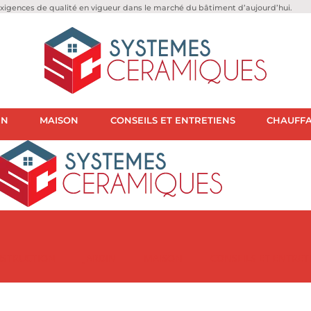
igences de qualité en vigueur dans le marché du bâtiment d’aujourd’hui.
IN
MAISON
CONSEILS ET ENTRETIENS
CHAUFFA
STRUCTION
JARDIN
MAISON
CONSEILS ET ENTRET