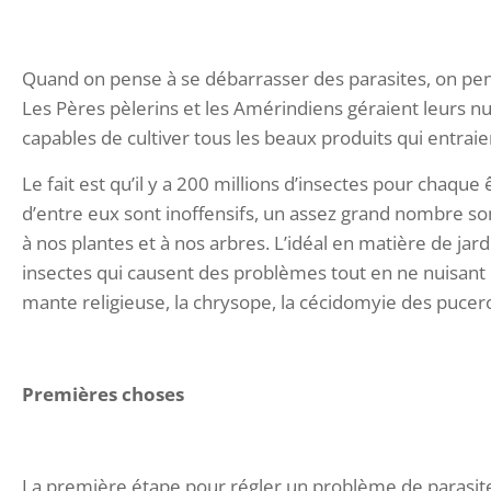
Quand on pense à se débarrasser des parasites, on pense
Les Pères pèlerins et les Amérindiens géraient leurs nu
capables de cultiver tous les beaux produits qui entrai
Le fait est qu’il y a 200 millions d’insectes pour chaqu
d’entre eux sont inoffensifs, un assez grand nombre so
à nos plantes et à nos arbres. L’idéal en matière de jar
insectes qui causent des problèmes tout en ne nuisant p
mante religieuse, la chrysope, la cécidomyie des puceron
Premières choses
La première étape pour régler un problème de parasite e