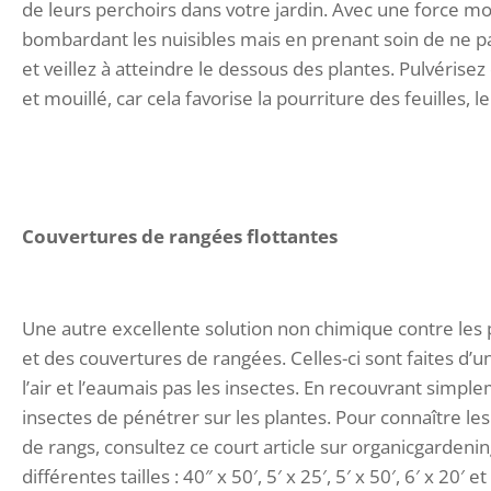
de leurs perchoirs dans votre jardin. Avec une force mod
bombardant les nuisibles mais en prenant soin de ne p
et veillez à atteindre le dessous des plantes. Pulvéri
et mouillé, car cela favorise la pourriture des feuilles, 
Couvertures de rangées flottantes
Une autre excellente solution non chimique contre les p
et des couvertures de rangées. Celles-ci sont faites d’u
l’air et l’eaumais pas les insectes. En recouvrant sim
insectes de pénétrer sur les plantes. Pour connaître les
de rangs, consultez ce court article sur organicgarde
différentes tailles : 40″ x 50′, 5′ x 25′, 5′ x 50′, 6′ x 20′ et