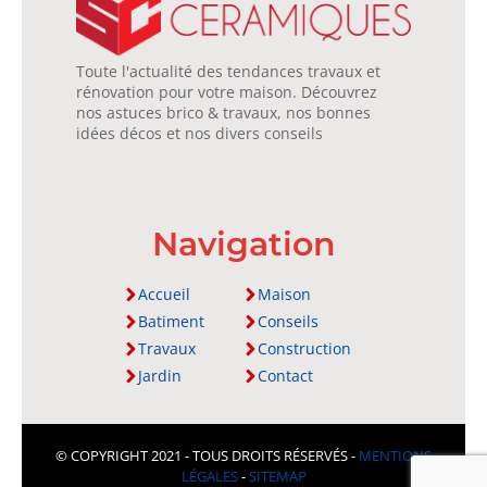
Toute l'actualité des tendances travaux et
rénovation pour votre maison. Découvrez
nos astuces brico & travaux, nos bonnes
idées décos et nos divers conseils
Navigation
Accueil
Maison
Batiment
Conseils
Travaux
Construction
Jardin
Contact
© COPYRIGHT 2021 - TOUS DROITS RÉSERVÉS -
MENTIONS
LÉGALES
-
SITEMAP