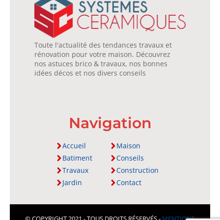
Toute l'actualité des tendances travaux et
rénovation pour votre maison. Découvrez
nos astuces brico & travaux, nos bonnes
idées décos et nos divers conseils
Navigation
Accueil
Maison
Batiment
Conseils
Travaux
Construction
Jardin
Contact
© COPYRIGHT 2021 - TOUS DROITS RÉSERVÉS -
MENTIONS