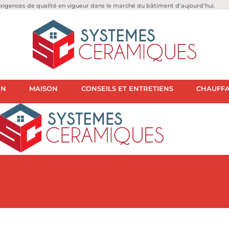
igences de qualité en vigueur dans le marché du bâtiment d’aujourd’hui.
IN
MAISON
CONSEILS ET ENTRETIENS
CHAUFFA
STRUCTION
JARDIN
MAISON
CONSEILS ET ENTRET