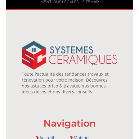
MENTIONS LÉGALES
-
SITEMAP
Toute l'actualité des tendances travaux et
rénovation pour votre maison. Découvrez
nos astuces brico & travaux, nos bonnes
idées décos et nos divers conseils
Navigation
Accueil
Maison