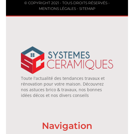
© COPYRIGHT 2021 - TOUS DROITS RÉSERVÉS -
MENTIONS LÉGALES
-
SITEMAP
Toute l'actualité des tendances travaux et
rénovation pour votre maison. Découvrez
nos astuces brico & travaux, nos bonnes
idées décos et nos divers conseils
Navigation