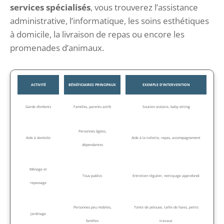
services spécialisés
, vous trouverez l’assistance
administrative, l’informatique, les soins esthétiques
à domicile, la livraison de repas ou encore les
promenades d’animaux.
ACTIVITÉ
BÉNÉFICIAIRES PRINCIPAUX
EXEMPLE D’INTERVENTION
Garde d’enfants
Familles, parents actifs
Soutien scolaire, baby-sitting
Personnes âgées,
Aide à domicile
Aide à la toilette, repas, accompagnement
dépendantes
Ménage et
Tous publics
Entretien régulier, nettoyage approfondi
repassage
Personnes peu mobiles,
Tonte de pelouse, taille de haies, petits
Jardinage
familles
travaux