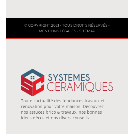
© COPYRIGHT 2021 - TOUS DROITS RÉSERVÉS -
MENTIONS LÉGALES
-
SITEMAP
Toute l'actualité des tendances travaux et
rénovation pour votre maison. Découvrez
nos astuces brico & travaux, nos bonnes
idées décos et nos divers conseils