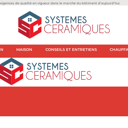
igences de qualité en vigueur dans le marché du bâtiment d’aujourd’hui.
IN
MAISON
CONSEILS ET ENTRETIENS
CHAUFFA
STRUCTION
JARDIN
MAISON
CONSEILS ET ENTRET