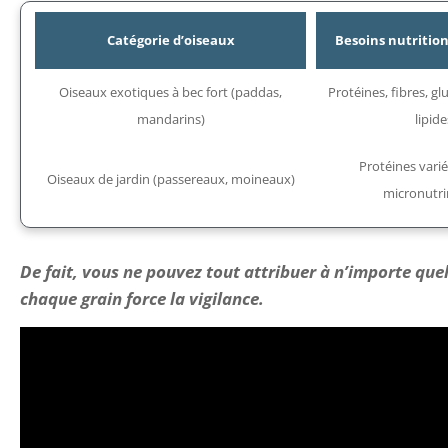
Catégorie d’oiseaux
Besoins nutritio
Oiseaux exotiques à bec fort (paddas,
Protéines, fibres, g
mandarins)
lipide
Protéines variée
Oiseaux de jardin (passereaux, moineaux)
micronutr
De fait, vous ne pouvez tout attribuer à n’importe que
chaque grain force la vigilance.