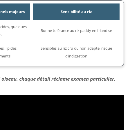
nnels majeurs
Sensibilité au riz
lucides, quelques
Bonne tolérance au riz paddy en friandise
s
s, lipides,
Sensibles au riz cru ou non adapté, risque
iments
d’indigestion
l oiseau, chaque détail réclame examen particulier,