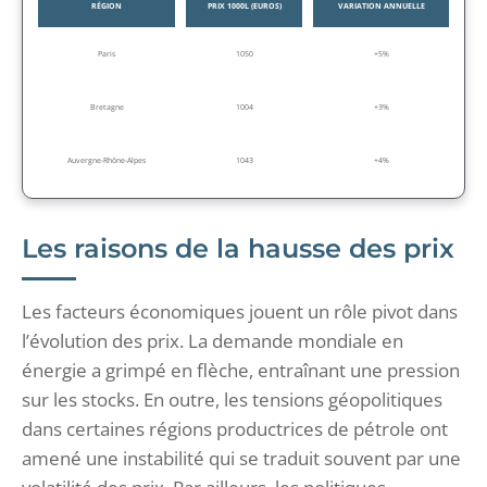
RÉGION
PRIX 1000L (EUROS)
VARIATION ANNUELLE
Paris
1050
+5%
Bretagne
1004
+3%
Auvergne-Rhône-Alpes
1043
+4%
Les raisons de la hausse des prix
Les facteurs économiques jouent un rôle pivot dans
l’évolution des prix. La demande mondiale en
énergie a grimpé en flèche, entraînant une pression
sur les stocks. En outre, les tensions géopolitiques
dans certaines régions productrices de pétrole ont
amené une instabilité qui se traduit souvent par une