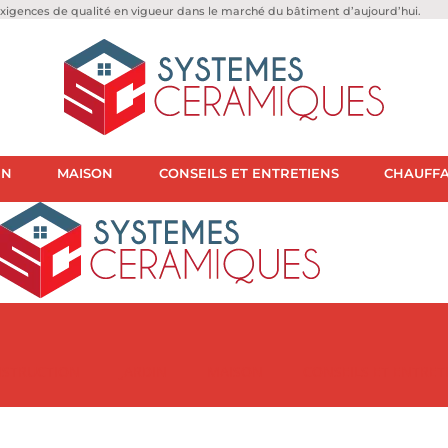
igences de qualité en vigueur dans le marché du bâtiment d’aujourd’hui.
IN
MAISON
CONSEILS ET ENTRETIENS
CHAUFFA
STRUCTION
JARDIN
MAISON
CONSEILS ET ENTRET