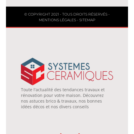
© COPYRIGHT 2021 - TOUS DROITS RÉSERVÉS -
MENTIONS LÉGALES
-
SITEMAP
Toute l'actualité des tendances travaux et
rénovation pour votre maison. Découvrez
nos astuces brico & travaux, nos bonnes
idées décos et nos divers conseils