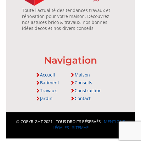
Toute l'actualité des tendances travaux et
rénovation pour votre maison. Découvrez
nos astuces brico & travaux, nos bonnes
idées décos et nos divers conseils
Navigation
Accueil
Maison
Batiment
Conseils
Travaux
Construction
Jardin
Contact
© COPYRIGHT 2021 - TOUS DROITS RÉSERVÉS -
MENTIONS
LÉGALES
-
SITEMAP