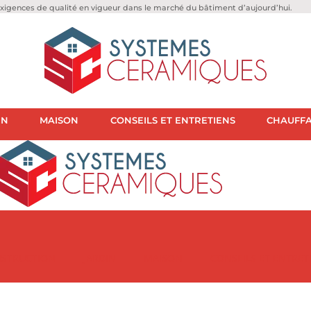
igences de qualité en vigueur dans le marché du bâtiment d’aujourd’hui.
IN
MAISON
CONSEILS ET ENTRETIENS
CHAUFFA
STRUCTION
JARDIN
MAISON
CONSEILS ET ENTRET