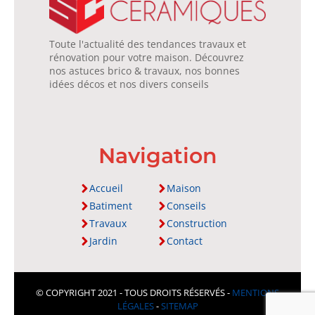
Toute l'actualité des tendances travaux et
rénovation pour votre maison. Découvrez
nos astuces brico & travaux, nos bonnes
idées décos et nos divers conseils
Navigation
Accueil
Maison
Batiment
Conseils
Travaux
Construction
Jardin
Contact
© COPYRIGHT 2021 - TOUS DROITS RÉSERVÉS -
MENTIONS
LÉGALES
-
SITEMAP