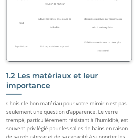
l’illusion de hauteur
Adoucit les lignes, chic, ajoute de
Moins de couverture par rapport à un
Rond
la fluidité
miroir rectangulaire
Difficile à assortir avec un décor plus
Asymétrique
Unique, audacieux, expressif
traditionnel
1.2 Les matériaux et leur
importance
Choisir le bon matériau pour votre miroir n’est pas
seulement une question d’apparence. Le verre
trempé, particulièrement résistant à l’humidité, est
souvent privilégié pour les salles de bains en raison
de sa robustesse et de sa capacité à supporter les