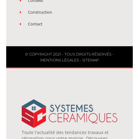
Conseils
Construction
Contact
© COPYRIGHT 2021 - TOUS DROITS RÉSERVÉS -
MENTIONS LÉGALES
-
SITEMAP
Toute l'actualité des tendances travaux et
rénovation pour votre maison. Découvrez