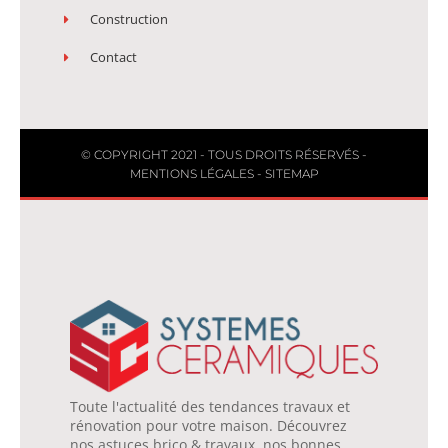
Construction
Contact
© COPYRIGHT 2021 - TOUS DROITS RÉSERVÉS -
MENTIONS LÉGALES
-
SITEMAP
Toute l'actualité des tendances travaux et
rénovation pour votre maison. Découvrez
nos astuces brico & travaux, nos bonnes