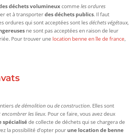
des déchets volumineux
comme
les ordures
cter et à transporter
des déchets publics
. Il faut
Les ordures qui sont acceptées sont les
déchets végétaux,
angereuses
ne sont pas acceptées en raison de leur
priée. Pour trouver une
location benne en île de france
,
avats
antiers
de démolition
ou
de construction
. Elles sont
 encombrer les lieux.
Pour ce faire, vous avez deux
e spécialisé
de collecte de déchets qui se chargera de
vez la possibilité d’opter pour
une location de benne