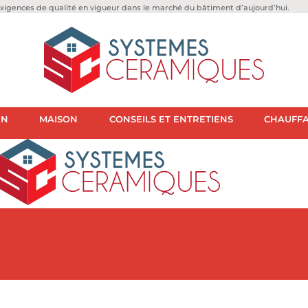
igences de qualité en vigueur dans le marché du bâtiment d’aujourd’hui.
IN
MAISON
CONSEILS ET ENTRETIENS
CHAUFFA
STRUCTION
JARDIN
MAISON
CONSEILS ET ENTRET