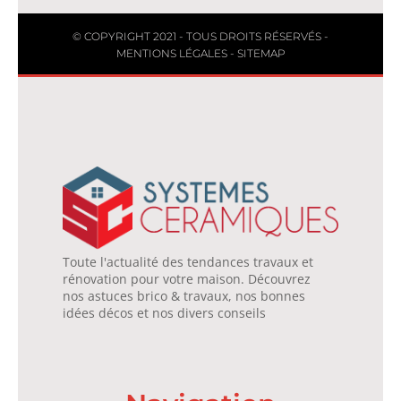
© COPYRIGHT 2021 - TOUS DROITS RÉSERVÉS -
MENTIONS LÉGALES
-
SITEMAP
Toute l'actualité des tendances travaux et
rénovation pour votre maison. Découvrez
nos astuces brico & travaux, nos bonnes
idées décos et nos divers conseils