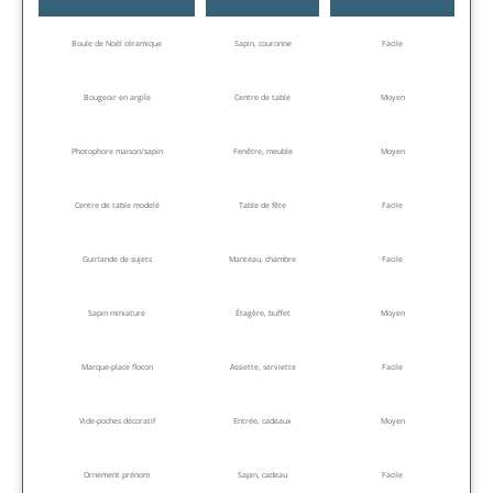
Boule de Noël céramique
Sapin, couronne
Facile
Bougeoir en argile
Centre de table
Moyen
Photophore maison/sapin
Fenêtre, meuble
Moyen
Centre de table modelé
Table de fête
Facile
Guirlande de sujets
Manteau, chambre
Facile
Sapin miniature
Étagère, buffet
Moyen
Marque-place flocon
Assiette, serviette
Facile
Vide-poches décoratif
Entrée, cadeaux
Moyen
Ornement prénom
Sapin, cadeau
Facile