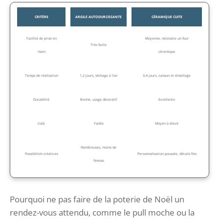
CRITÈRE
ARGILE AUTODURCISSANTE
CÉRAMIQUE CUITE
Facilité de prise en
Moyenne, nécessite un four
Très facile
main
céramique
Temps de réalisation
1,2 jours, séchage à l’air
3,4 jours, cuisson et émaillage
Durabilité
Bonne, usage décoratif
Excellente
Coût
Faible
Moyen à élevé
Nombreuses, moins de
Possibilités créatives
Personnalisation poussée, détails fins
finesse
Pourquoi ne pas faire de la poterie de Noël un
rendez-vous attendu, comme le pull moche ou la