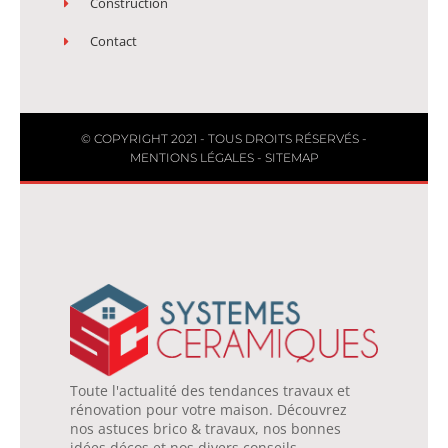
Construction
Contact
© COPYRIGHT 2021 - TOUS DROITS RÉSERVÉS -
MENTIONS LÉGALES
-
SITEMAP
Toute l'actualité des tendances travaux et
rénovation pour votre maison. Découvrez
nos astuces brico & travaux, nos bonnes
idées décos et nos divers conseils