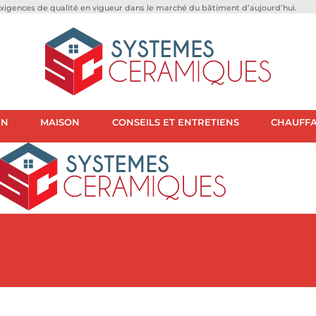
igences de qualité en vigueur dans le marché du bâtiment d’aujourd’hui.
IN
MAISON
CONSEILS ET ENTRETIENS
CHAUFFA
STRUCTION
JARDIN
MAISON
CONSEILS ET ENTRET