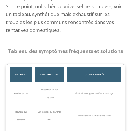
Sur ce point, nul schéma universel ne s’impose, voici
un tableau, synthétique mais exhaustif sur les
troubles les plus communs rencontrés dans vos
tentatives domestiques.
Tableau des symptômes fréquents et solutions
SYMPTÔME
CAUSE PROBABLE
SOLUTION ADAPTÉE
Excès d’eau ou eau
Feuilles jaunes
Réduire l’arrosage et vérifier le drainage
stagnante
Boutons qui
Air trop sec ou courants
Humidifier l’air ou déplacer le rosier
tombent
d’air