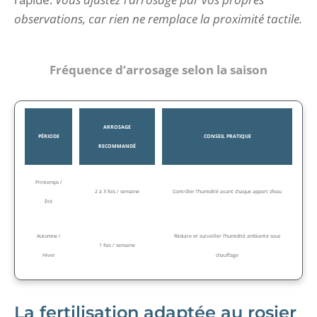
observations, car rien ne remplace la proximité tactile.
Fréquence d’arrosage selon la saison
ARROSAGE
PÉRIODE
CONSEIL PRATIQUE
RECOMMANDÉ
Printemps /
2 à 3 fois / semaine
Contrôler l’humidité avant chaque apport d’eau
Été
Automne /
Réduire et surveiller l’humidité ambiante sous
1 fois / semaine
Hiver
chauffage
La fertilisation adaptée au rosier