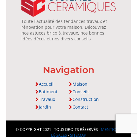
Toute l'actualité des tendances travaux et
rénovation pour votre maison. Découvrez
nos astuces brico & travaux, nos bonnes
idées décos et nos divers conseils
Navigation
Accueil
Maison
Batiment
Conseils
Travaux
Construction
Jardin
Contact
© COPYRIGHT 2021 - TOUS DROITS RÉSERVÉS -
MENTIONS
LÉGALES
-
SITEMAP