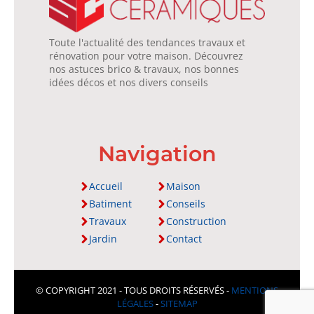
Toute l'actualité des tendances travaux et
rénovation pour votre maison. Découvrez
nos astuces brico & travaux, nos bonnes
idées décos et nos divers conseils
Navigation
Accueil
Maison
Batiment
Conseils
Travaux
Construction
Jardin
Contact
© COPYRIGHT 2021 - TOUS DROITS RÉSERVÉS -
MENTIONS
LÉGALES
-
SITEMAP