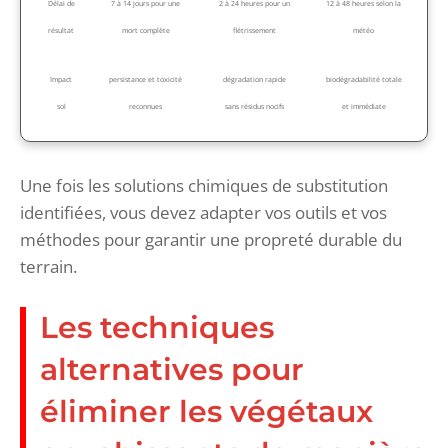
Délai de
7 à 14 jours pour une
2 à 24 heures pour un
12 à 48 heures selon la
résultat
mort complète
flétrissement
météo
Impact
persistance et toxicité
dégradation rapide
biodégradabilité totale
sol
reconnues
sans résidus nocifs
et immédiate
Une fois les solutions chimiques de substitution
identifiées, vous devez adapter vos outils et vos
méthodes pour garantir une propreté durable du
terrain.
Les techniques
alternatives pour
éliminer les végétaux