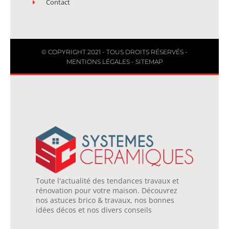
Contact
© COPYRIGHT 2021 - TOUS DROITS RÉSERVÉS -
MENTIONS LÉGALES
-
SITEMAP
Toute l'actualité des tendances travaux et
rénovation pour votre maison. Découvrez
nos astuces brico & travaux, nos bonnes
idées décos et nos divers conseils