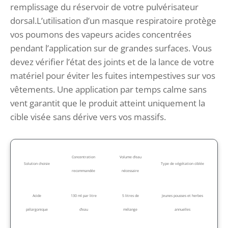
remplissage du réservoir de votre pulvérisateur
dorsal.L’utilisation d’un masque respiratoire protège
vos poumons des vapeurs acides concentrées
pendant l’application sur de grandes surfaces. Vous
devez vérifier l’état des joints et de la lance de votre
matériel pour éviter les fuites intempestives sur vos
vêtements. Une application par temps calme sans
vent garantit que le produit atteint uniquement la
cible visée sans dérive vers vos massifs.
Concentration
Volume d’eau
Solution choisie
Type de végétation ciblée
recommandée
nécessaire
Acide
130 ml par litre
5 litres de
Jeunes pousses et herbes
pélargonique
d’eau
mélange
annuelles