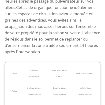
heures après le passage du pulvérisateur sur vos
allées.Cet acide organique fonctionne idéalement
sur les espaces de circulation avant la montée en
graines des adventices. Vous évitez ainsi la
propagation des mauvaises herbes sur l’ensemble
de votre propriété pour la saison suivante. L’absence
de résidus dans le sol permet de replanter ou
d’ensemencer la zone traitée seulement 24 heures
après l’intervention.
Glyphosate
Acide pélargonique
Critère
Acide citrique (Contact)
(Systémique)
(Contact)
circule dans la sève
détruit la cuticule
brûle les tissus
Action
jusqu’aux racines
foliaire en surface
végétaux tendres