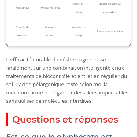
8 litres de
Mousses et lichens sur
Acide citrique
100 g par litre d’eau
mélange
surfaces dures
Bio-herbicide
selon notice
4 à 6 litres de
Chardons, ronces et orties
concentré
fabricant
mélange
L’efficacité durable du désherbage repose
finalement sur une combinaison intelligente entre
traitements de biocontrôle et entretien régulier du
sol. L’acide pélargonique reste selon moi la
meilleure arme pour garder des allées impeccables
sans utiliser de molécules interdites.
Questions et réponses
Est-ce que le glyphosate est