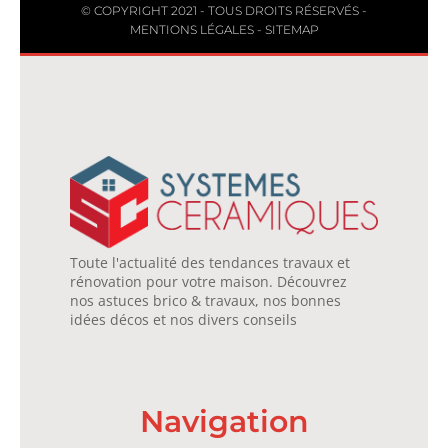
© COPYRIGHT 2021 - TOUS DROITS RÉSERVÉS -
MENTIONS LÉGALES
-
SITEMAP
Toute l'actualité des tendances travaux et
rénovation pour votre maison. Découvrez
nos astuces brico & travaux, nos bonnes
idées décos et nos divers conseils
Navigation