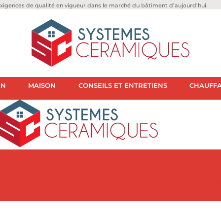
igences de qualité en vigueur dans le marché du bâtiment d’aujourd’hui.
IN
MAISON
CONSEILS ET ENTRETIENS
CHAUFFA
STRUCTION
JARDIN
MAISON
CONSEILS ET ENTRET