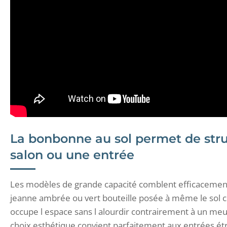
La bonbonne au sol permet de stru
salon ou une entrée
Les modèles de grande capacité comblent efficacement
jeanne ambrée ou vert bouteille posée à même le sol crée
occupe l espace sans l alourdir contrairement à un me
choix esthétique convient parfaitement aux entrées ét