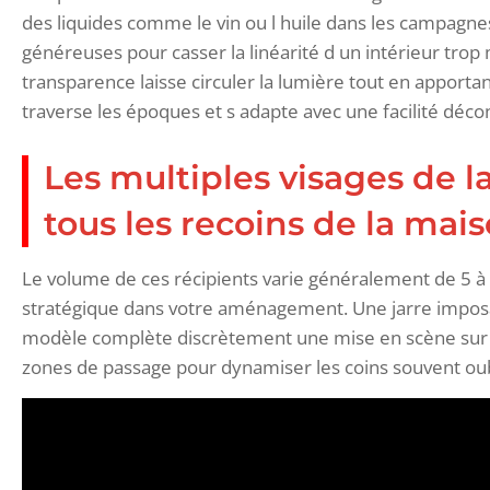
des liquides comme le vin ou l huile dans les campagnes
généreuses pour casser la linéarité d un intérieur tro
transparence laisse circuler la lumière tout en apportan
traverse les époques et s adapte avec une facilité déco
Les multiples visages de 
tous les recoins de la mai
Le volume de ces récipients varie généralement de 5 à pl
stratégique dans votre aménagement. Une jarre imposa
modèle complète discrètement une mise en scène sur u
zones de passage pour dynamiser les coins souvent oubl