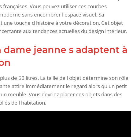
 françaises. Vous pouvez utiliser ces courbes
p moderne sans encombrer l espace visuel. Sa
t une touche d histoire à votre décoration. Cet objet
ncertante aux tendances actuelles du design intérieur.
la dame jeanne s adaptent à
son
us de 50 litres. La taille de l objet détermine son rôle
nte attire immédiatement le regard alors qu un petit
n meuble. Vous devriez placer ces objets dans des
iés de l habitation.