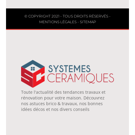
© COPYRIGHT 2021 - TOUS DROITS RÉSERVÉS -
MENTIONS LÉGALES
-
SITEMAP
Toute l'actualité des tendances travaux et
rénovation pour votre maison. Découvrez
nos astuces brico & travaux, nos bonnes
idées décos et nos divers conseils