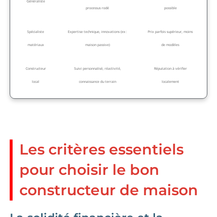
Généraliste
processus rodé
possible
Spécialiste
Expertise technique, innovations (ex :
Prix parfois supérieur, moins
matériaux
maison passive)
de modèles
Constructeur
Suivi personnalisé, réactivité,
Réputation à vérifier
local
connaissance du terrain
localement
Les critères essentiels
pour choisir le bon
constructeur de maison