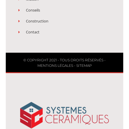
Conseils
Construction
Contact
© COPYRIGHT 2021 - TOUS DROITS RÉSERVÉS -
MENTIONS LÉGALES
-
SITEMAP