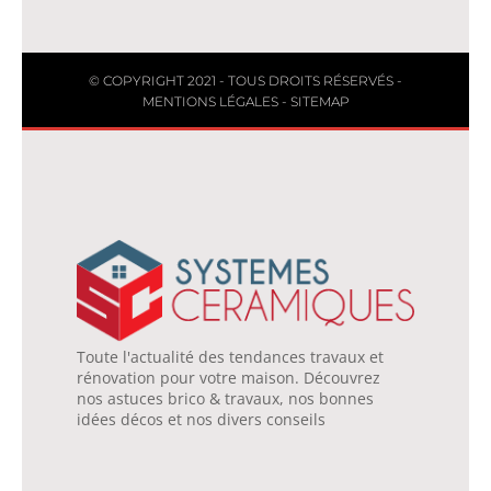
© COPYRIGHT 2021 - TOUS DROITS RÉSERVÉS -
MENTIONS LÉGALES
-
SITEMAP
Toute l'actualité des tendances travaux et
rénovation pour votre maison. Découvrez
nos astuces brico & travaux, nos bonnes
idées décos et nos divers conseils