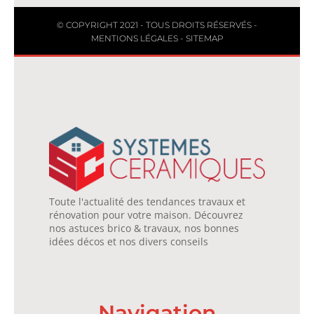
© COPYRIGHT 2021 - TOUS DROITS RÉSERVÉS -
MENTIONS LÉGALES
-
SITEMAP
Toute l'actualité des tendances travaux et
rénovation pour votre maison. Découvrez
nos astuces brico & travaux, nos bonnes
idées décos et nos divers conseils
Navigation