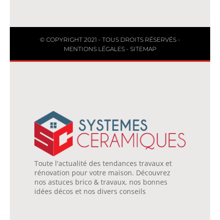
© COPYRIGHT 2021 - TOUS DROITS RÉSERVÉS -
MENTIONS LÉGALES
-
SITEMAP
Toute l'actualité des tendances travaux et
rénovation pour votre maison. Découvrez
nos astuces brico & travaux, nos bonnes
idées décos et nos divers conseils