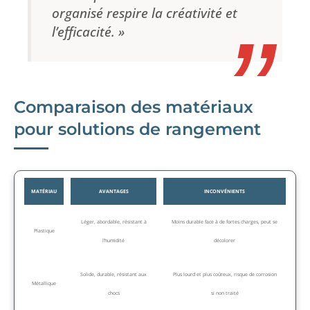
organisé respire la créativité et
l’efficacité. »
Comparaison des matériaux
pour solutions de rangement
MATÉRIAU
AVANTAGES
INCONVÉNIENTS
Léger, abordable, résistant à
Moins durable face à de fortes charges, peut se
Plastique
l’humidité
décolorer
Solide, durable, résistant aux
Plus lourd et plus coûteux, risque de corrosion
Métallique
chocs
si non traité