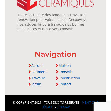
Toute l'actualité des tendances travaux et
rénovation pour votre maison. Découvrez
nos astuces brico & travaux, nos bonnes
idées décos et nos divers conseils
Navigation
Accueil
Maison
Batiment
Conseils
Travaux
Construction
Jardin
Contact
© COPYRIGHT 2021 - TOUS DROITS RÉSERVÉS -
MENTIONS
LÉGALES
-
SITEMAP