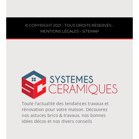
© COPYRIGHT 2021 - TOUS DROITS RÉSERVÉS -
MENTIONS LÉGALES
-
SITEMAP
Toute l'actualité des tendances travaux et
rénovation pour votre maison. Découvrez
nos astuces brico & travaux, nos bonnes
idées décos et nos divers conseils