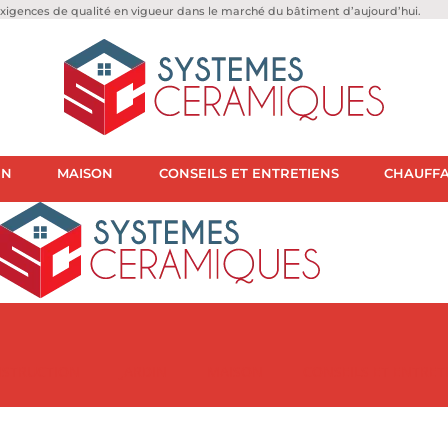
igences de qualité en vigueur dans le marché du bâtiment d’aujourd’hui.
IN
MAISON
CONSEILS ET ENTRETIENS
CHAUFFA
STRUCTION
JARDIN
MAISON
CONSEILS ET ENTRET