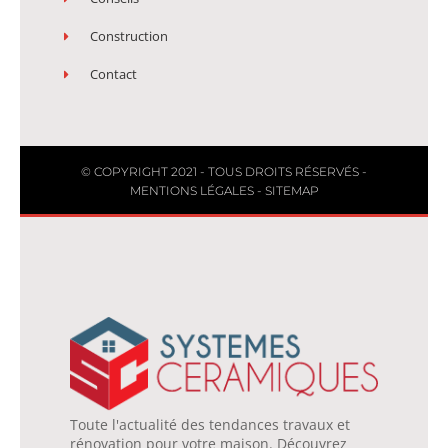
Construction
Contact
© COPYRIGHT 2021 - TOUS DROITS RÉSERVÉS -
MENTIONS LÉGALES
-
SITEMAP
Toute l'actualité des tendances travaux et
rénovation pour votre maison. Découvrez