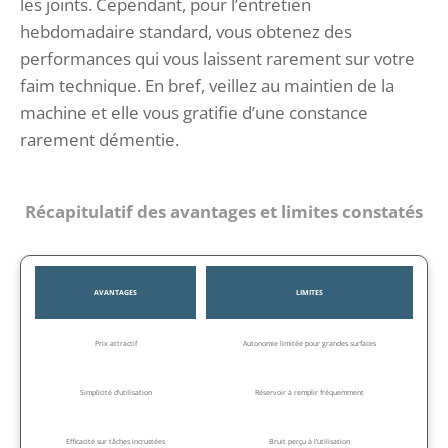
les joints. Cependant, pour l’entretien
hebdomadaire standard, vous obtenez des
performances qui vous laissent rarement sur votre
faim technique. En bref, veillez au maintien de la
machine et elle vous gratifie d’une constance
rarement démentie.
Récapitulatif des avantages et limites constatés
AVANTAGES
LIMITES
Prix attractif
Autonomie limitée pour grandes surfaces
Simplicité d’utilisation
Réservoir à remplir fréquemment
Efficacité sur tâches incrustées
Bruit perçu à l’utilisation