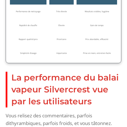
Performance de nettoyage
Très élevée
Résultats visibles, hygiène
Rapidité de chauffe
Élevée
Gain de temps
Rapport qualité/prix
Prioritaire
Prix abordable, efficacité
Simplicité d’usage
Importante
Prise en main, entretien facile
La performance du balai
vapeur Silvercrest vue
par les utilisateurs
Vous relisez des commentaires, parfois
dithyrambiques, parfois froids, et vous tâtonnez.