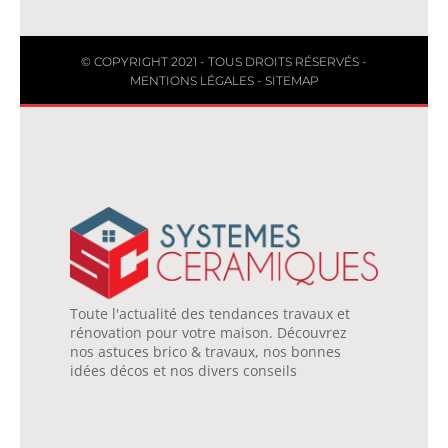
© COPYRIGHT 2021 - TOUS DROITS RÉSERVÉS -
MENTIONS LÉGALES
-
SITEMAP
Toute l'actualité des tendances travaux et
rénovation pour votre maison. Découvrez
nos astuces brico & travaux, nos bonnes
idées décos et nos divers conseils