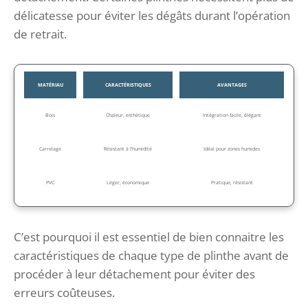
délicatesse pour éviter les dégâts durant l’opération
de retrait.
MATÉRIAU
CARACTÉRISTIQUES
AVANTAGES
Bois
Chaleur, esthétique
Intégration facile, élégant
Carrelage
Résistant à l’humidité
Idéal pour zones humides
PVC
Léger, économique
Pratique, résistant
C’est pourquoi il est essentiel de bien connaitre les
caractéristiques de chaque type de plinthe avant de
procéder à leur détachement pour éviter des
erreurs coûteuses.