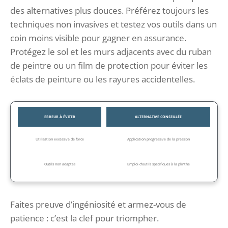
des alternatives plus douces. Préférez toujours les
techniques non invasives et testez vos outils dans un
coin moins visible pour gagner en assurance.
Protégez le sol et les murs adjacents avec du ruban
de peintre ou un film de protection pour éviter les
éclats de peinture ou les rayures accidentelles.
ERREUR À ÉVITER
ALTERNATIVE CONSEILLÉE
Utilisation excessive de force
Application progressive de la pression
Outils non adaptés
Emploi d’outils spécifiques à la plinthe
Faites preuve d’ingéniosité et armez-vous de
patience : c’est la clef pour triompher.