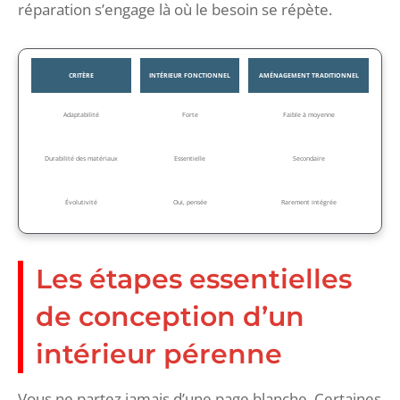
réparation s’engage là où le besoin se répète.
CRITÈRE
INTÉRIEUR FONCTIONNEL
AMÉNAGEMENT TRADITIONNEL
Adaptabilité
Forte
Faible à moyenne
Durabilité des matériaux
Essentielle
Secondaire
Évolutivité
Oui, pensée
Rarement intégrée
Les étapes essentielles
de conception d’un
intérieur pérenne
Vous ne partez jamais d’une page blanche. Certaines