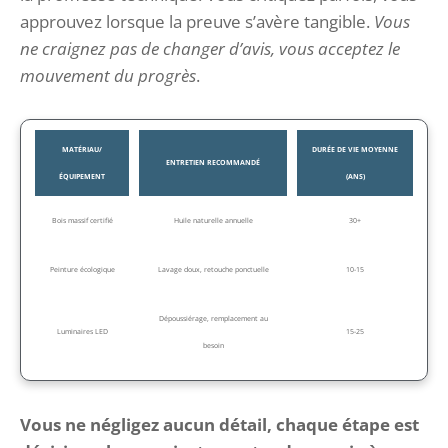
approuvez lorsque la preuve s’avère tangible.
Vous
ne craignez pas de changer d’avis, vous acceptez le
mouvement du progrès
.
MATÉRIAU/
DURÉE DE VIE MOYENNE
ENTRETIEN RECOMMANDÉ
ÉQUIPEMENT
(ANS)
Bois massif certifié
Huile naturelle annuelle
30+
Peinture écologique
Lavage doux, retouche ponctuelle
10-15
Dépoussiérage, remplacement au
Luminaires LED
15-25
besoin
Vous ne négligez aucun détail, chaque étape est